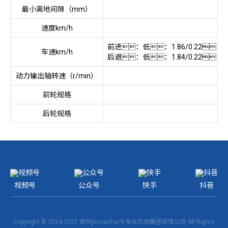
最小离地间隙（mm）
速度km/h
前进：低：1.86/0.22，2.68/
车速km/h
后退：低：1.84/0.22，2.65/
动力输出轴转速（r/min）
前轮规格
后轮规格
视频号
公众号
快手
抖音
Copyright © 2024-2025 常州jinnianhui今年会农机集团有限公司 All Rights