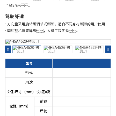
半径3.9米。
驾驶舒适
• 方向盘采用旋转可调节式，适合不同身材的用户使用；
• 同时整机侧置操纵，人机工程优秀。
型号
形式
用途
外形尺寸（mm）长×宽×高
前轮
轮距（mm）
后轮