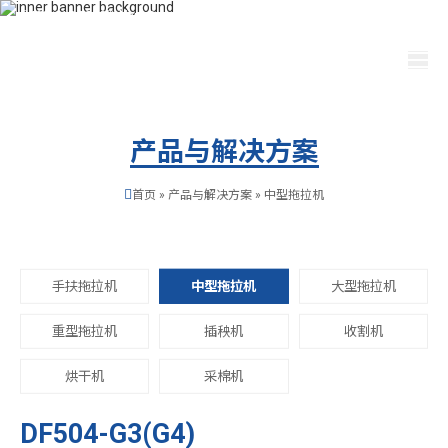
400-115-2288
dfam@szzhufeng.com
选择语言
产品与解决方案
首页
»
产品与解决方案
»
中型拖拉机
手扶拖拉机
中型拖拉机
大型拖拉机
重型拖拉机
插秧机
收割机
烘干机
采棉机
DF504-G3(G4)